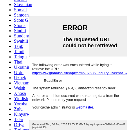
Slovenian
Somali
Samoan
Scots Gaelic
Shona
Sindhi
Sundanese
Swahili
Tajik
Tamil
Telugu
Thai
Ukrainian
Urdu
Uzbek
Vietnamese
Welsh
Xhosa
Yiddish
Yoruba
Zulu
Kinyarwanda
Tatar
Oriya
Turkmen