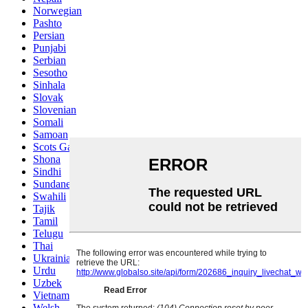
Norwegian
Pashto
Persian
Punjabi
Serbian
Sesotho
Sinhala
Slovak
Slovenian
Somali
Samoan
Scots Gaelic
Shona
Sindhi
Sundanese
Swahili
Tajik
Tamil
Telugu
Thai
Ukrainian
Urdu
Uzbek
Vietnamese
Welsh