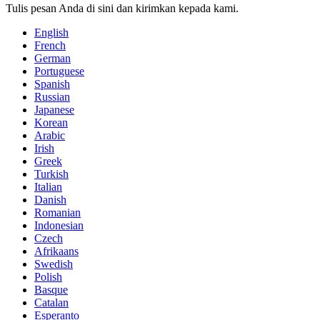
Tulis pesan Anda di sini dan kirimkan kepada kami.
English
French
German
Portuguese
Spanish
Russian
Japanese
Korean
Arabic
Irish
Greek
Turkish
Italian
Danish
Romanian
Indonesian
Czech
Afrikaans
Swedish
Polish
Basque
Catalan
Esperanto