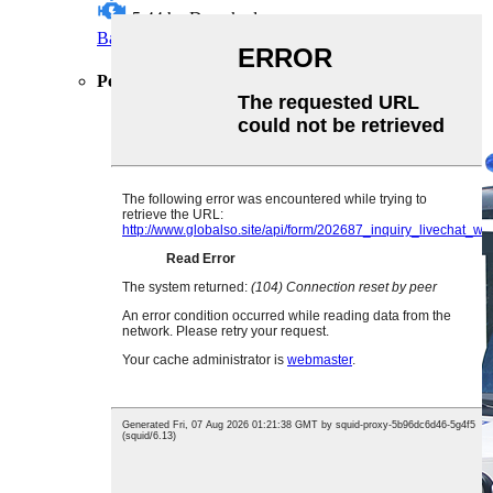
5,44 hp
Daya kuda
Baca selengkapnya
Dapatkan Penawaran
Penumpang NL-P2020 LSV 2